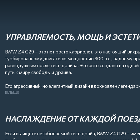
УПРАВЛЯЕМОСТЬ, МОЩЬ И ЭСТЕТ
BMW Z4 G29 – это не просто кабриолет, это настоящий вих
турбированному двигателю мощностью 300 л.с., заднему приво
равнодушным после тест-драйва. Это авто создано на одной 
путь к миру свободы и драйва.
Его агрессивный, но элегантный дизайн вдохновлен легенда
подсвечивается атмосферным LED-освещением. Адаптивная п
БІЛЬШЕ
который точно не оставит безразличными ни водителя, ни сл
Z4 G29 – это идеальная развесовка, точное управление, мощ
НАСЛАЖДЕНИЕ ОТ КАЖДОЙ ПОЕЗ
Если вы ищете незабываемый тест-драйв, BMW Z4 G29 – именн