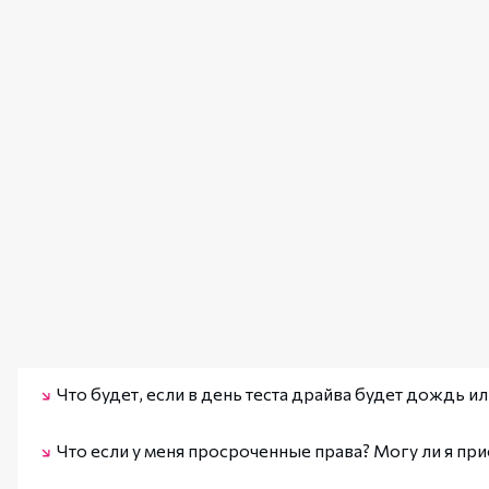
Что будет, если в день теста драйва будет дождь и
Безопасность — наш основной приоритет. В случае сильног
Что если у меня просроченные права? Могу ли я прие