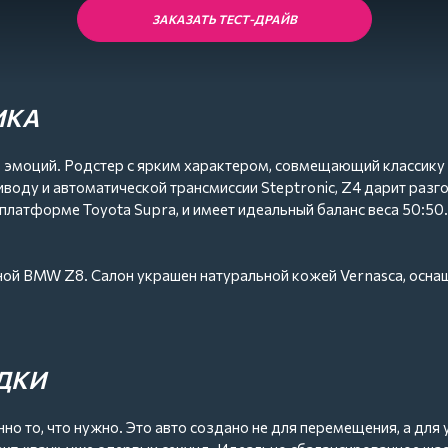
ЗАКАЗАТЬ ТЕСТ-ДРАЙВ
ИКА
рь эмоций. Родстер с ярким характером, совмещающий классик
ду и автоматической трансмиссии Steptronic, Z4 дарит разгон 
платформе Toyota Supra, и имеет идеальный баланс веса 50:50.
рной BMW Z8. Салон украшен натуральной кожей Vernasca, осн
одвеска, variable sport-руль и M-Sport дифференциал делаю
учайных прохожих.
ность и эстетика в одном теле. Это авто, дающее эмоции от пер
ДКИ
о то, что нужно. Это авто создано не для перемещения, а для