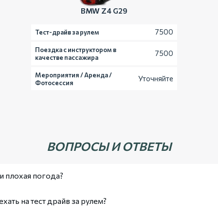
BMW Z4 G29
7500
Тест-драйв за рулем
Поездка с инструктором в
7500
качестве пассажира
Мероприятия / Аренда /
Уточняйте
Фотосессия
ВОПРОСЫ И ОТВЕТЫ
ли плохая погода?
о дождя, снега или гололёда мы предложим вам перенести тест-
хать на тест драйв за рулем?