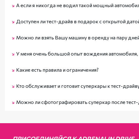
Согласно наших правил (см.
"публичная оферта"
), клиент
А если я никогда не водил такой мощный автомоби
оставляем за собой право, отказать в тест-драйве.
Это нормально. Перед поездкой инструктор проведёт инст
Доступен ли тест-драйв в подарок с открытой дато
находится рядом и давать рекомендации по управлению.
Конечно. Вы можете купить сертификат без конкретной дат
Можно ли взять Вашу машину в оренду на пару дне
К сожалению, в настоящее время, данную услугу мы не пр
У меня очень большой опыт вождения автомобиля, 
Инструктор будет находиться с Вами на протяжение всего 
Какие есть правила и ограничения?
соглашается приняв
"Публичную Оферту"
Мы настоятельно рекомендуем ознакомится с нашими прав
Кто обслуживает и готовит суперкары к тест-драйв
У нас есть собственное СТО где опытные механики, с бол
Можно ли сфотографировать суперкар после тест-
автоспорта.
После тест драйва Вы сможете сделать пару После тест др
характера). Наш персонал может помочь с этим. Но просим
инстаграм, наш персонал может помочь с этим. Но просим 
ПРИСОЕДИНЯЙСЯ К ADRENALIN DRIVE