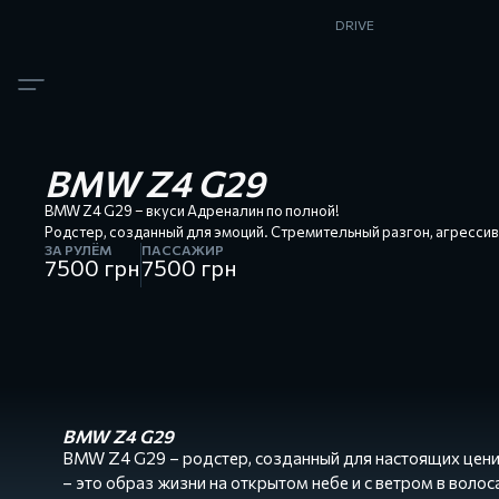
DRIVE
НАШИ
АВТОМОБИЛИ
Lamborghini
Huracan
Lamborghini
Huracan
LP610-4
Ferrari
BMW Z4 G29
458
Spider
BMW Z4 G29 – вкуси Адреналин по полной!
Ferrari
Родстер, созданный для эмоций. Стремительный разгон, агрессив
488
ЗА РУЛЁМ
ПАССАЖИР
GTB
7500
грн
7500
грн
McLaren
570S
Ford
Mustang
67
BMW
Z4
G29
BMW Z4 G29
BMW Z4 G29 – родстер, созданный для настоящих цените
– это образ жизни на открытом небе и с ветром в волос