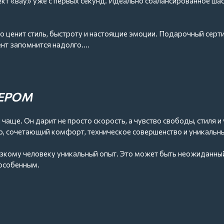
ект «вау» уже с первых секунд. Идеально сбалансированное ша
о ценит стиль, быстроту и настоящие эмоции. Подарочный сер
нт запомнится надолго.
 создаем впечатление и удовольствие. Ваш тест-драйв будет с
анется в памяти навсегда.
ТЕРОМ
ще. Он дарит не просто скорость, а чувство свободы, стиля и у
ер, сочетающий комфорт, техническое совершенство и уникальн
изкому человеку уникальный опыт. Это может быть неожиданны
 особенным.
чный сертификат. Открой адреналин по-настоящему вместе с Ad