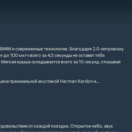
у BMW и современные технологии. Благодаря 2.0-литровому
до 100 км/ч всего за 4,5 секунды не оставит тебя
 Мягкая крыша складывается всего за 10 секунд, открывая
ащена премиальной акустикой Harman Kardon и
т каждый поворот точным и уверенным. Это автомобиль,
вого взгляда и каждого километра.
 удовольствия от каждой поездки. Открытое небо, звук