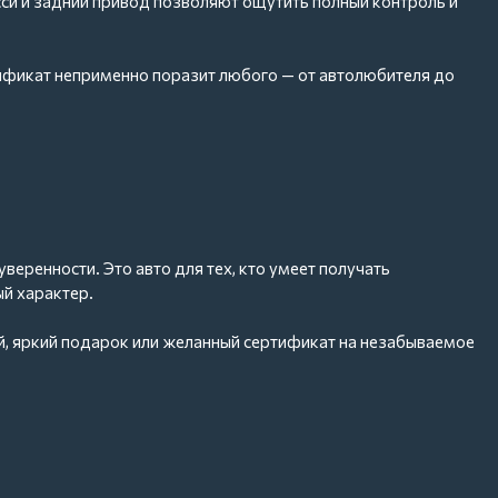
сси и задний привод позволяют ощутить полный контроль и
тификат неприменно поразит любого — от автолюбителя до
опровождаться эмоциями, которые даже не передать словами.
веренности. Это авто для тех, кто умеет получать
ый характер.
й, яркий подарок или желанный сертификат на незабываемое
renalin Drive!