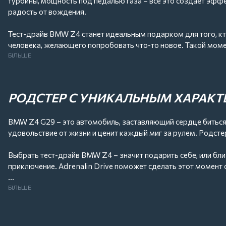
турбины, мощность под педалью газа – все это создает эфф
радость от вождения.
Тест-драйв BMW Z4 станет идеальным подарком для того, кт
человека, желающего попробовать что-то новое. Такой моме
БІЛЬШЕ
Adrenalin Drive предлагает больше, чем просто поездку. Мы
Подарочный сертификат на тест-драйв – эмоция, которая ост
РОДСТЕР С УНИКАЛЬНЫМ ХАРАК
BMW Z4 G29 – это автомобиль, заставляющий сердце биться ча
удовольствие от жизни и ценит каждый миг за рулем. Родст
Выбрать тест-драйв BMW Z4 – значит подарить себе, или бл
приключение. Adrenalin Drive поможет сделать этот момент
Записывайся на тест-драйв уже сейчас или приобрети подаро
БІЛЬШЕ