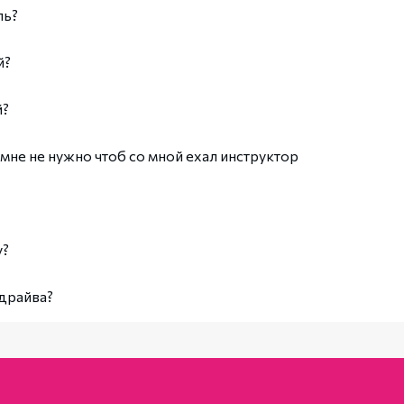
 должен предоставить действующие водительское удостоверение
ль?
руктаж о управлении, режимах и особенностях поведения автом
й?
ы — человек сам выберет, когда и на чём хочет прокатиться. С
й?
едоставляем.
мне не нужно чтоб со мной ехал инструктор
тест-драйва в обязательном порядке. Это явлестя необходимім
илами по ссылке:
https://www.a-drive.com.ua/pdf/rules.pdf
у?
ьшим опытом работы с автомобилями подобного класса, а также
драйва?
айва Вы сможете сделать несколько фотографий на память, или
 не превращать это в фотосессию или съемку видеоклипа. Для эт
не превращать это в фотосессию или съемку видеоклипа. Для эт