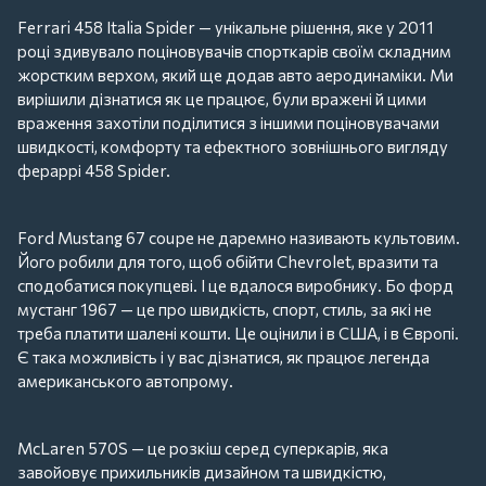
Ferrari 458 Italia Spider — унікальне рішення, яке у 2011
році здивувало поціновувачів спорткарів своїм складним
жорстким верхом, який ще додав авто аеродинаміки. Ми
вирішили дізнатися як це працює, були вражені й цими
враження захотіли поділитися з іншими поціновувачами
швидкості, комфорту та ефектного зовнішнього вигляду
фераррі 458 Spider.
Ford Mustang 67 coupe не даремно називають культовим.
Його робили для того, щоб обійти Chevrolet, вразити та
сподобатися покупцеві. І це вдалося виробнику. Бо форд
мустанг 1967 — це про швидкість, спорт, стиль, за які не
треба платити шалені кошти. Це оцінили і в США, і в Європі.
Є така можливість і у вас дізнатися, як працює легенда
американського автопрому.
McLaren 570S — це розкіш серед суперкарів, яка
завойовує прихильників дизайном та швидкістю,