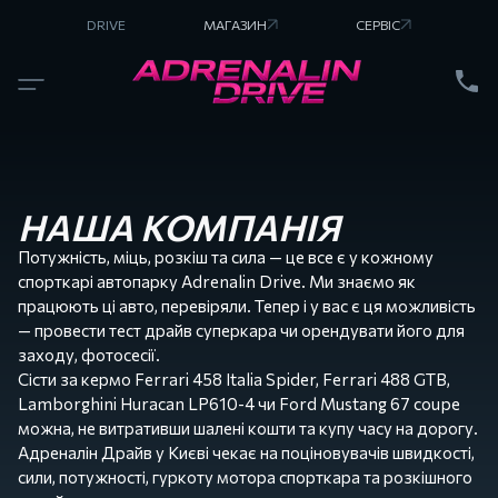
DRIVE
МАГАЗИН
СЕРВІС
НАШІ
АВТОМОБІЛІ
Lamborghini
Huracan
Lamborghini
Huracan
LP610-4
Ferrari
458
Spider
НАША КОМПАНІЯ
Ferrari
488
Потужність, міць, розкіш та сила — це все є у кожному
GTB
спорткарі автопарку Adrenalin Drive. Ми знаємо як
McLaren
570S
працюють ці авто, перевіряли. Тепер і у вас є ця можливість
Ford
— провести тест драйв суперкара чи орендувати його для
Mustang
67
заходу, фотосесії.
BMW
Сісти за кермо Ferrari 458 Italia Spider, Ferrari 488 GTB,
Z4
Lamborghini Huracan LP610-4 чи Ford Mustang 67 coupe
G29
можна, не витративши шалені кошти та купу часу на дорогу.
Адреналін Драйв у Києві чекає на поціновувачів швидкості,
сили, потужності, гуркоту мотора спорткара та розкішного