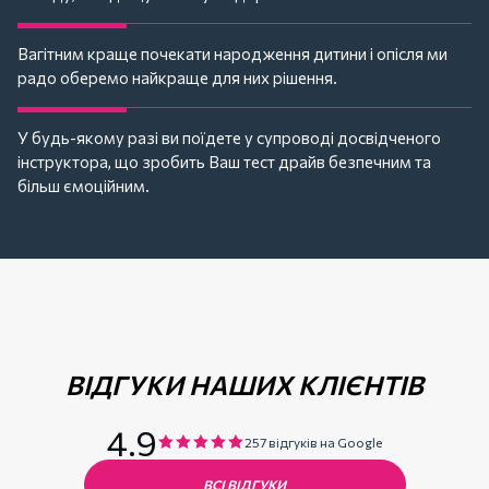
Вагітним краще почекати народження дитини і опісля ми
радо оберемо найкраще для них рішення.
У будь-якому разі ви поїдете у супроводі досвідченого
інструктора, що зробить Ваш тест драйв безпечним та
більш ємоційним.
ВІДГУКИ НАШИХ КЛІЄНТІВ
4.9
257 відгуків на Google
ВСІ ВІДГУКИ