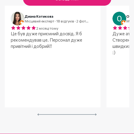
Диана Котикова
Оле
Місцевий експерт · 18 відгуків · 2 фотографії
2 місяці тому
Це був дуже приємний досвід. Я б
Дуже атмо
рекомендував це. Персонал дуже
Створено 
привітний і добрий!!
швидких а
:)