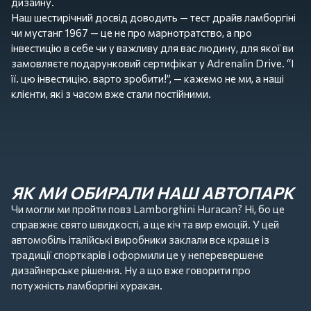
дизайну.
Наш шестирічний досвід доводить — тест драйв ламборгіні
чи мустанг 1967 — це не про марнотратство, а про
інвестицію в себе чи у важливу для вас людину, для якої ви
замовляєте подарунковий сертифікат у Adrenalin Drive. “І
її. цю інвестицію. варто зробити!”, — кажемо не ми, а наші
клієнти, які з часом вже стали постійними.
ЯК МИ ОБИРАЛИ НАШ АВТОПАРК
Чи могли ми пройти повз Lamborghini Huracan? Ні, бо це
справжнє свято швидкості, а ще кіч та вир емоцій. У цей
автомобіль італійські виробники заклали все краще із
традиції спорткарів і оформили це у неперевершене
дизайнерське рішення. Ну а що вже говорити про
потужність ламборгіні хуракан.