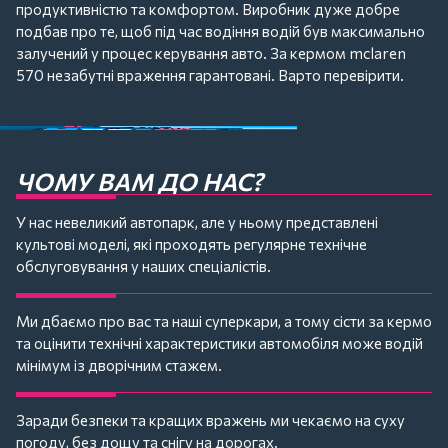
продуктивністю та комфортом. Виробник дуже добре
подбав про те, щоб під час водіння водій був максимально
залучений у процес керування авто. За кермом mclaren
570 незабутні враження гарантовані. Варто перевірити.
ЧОМУ ВАМ ДО НАС?
У нас невеликий автопарк, але у ньому представлені
культові моделі, які проходять регулярне технічне
обслуговування у наших спеціалістів.
Ми дбаємо про вас та наші суперкари, а тому сісти за кермо
та оцінити технічні характеристики автомобіля може водій
мінімум із дворічним стажем.
Заради безпеки та кращих вражень ми чекаємо на суху
погоду, без дощу та снігу на дорогах.