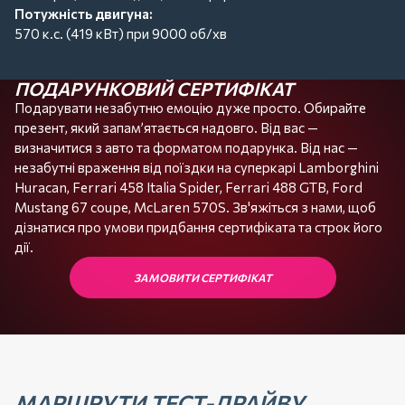
заводі Polo Scaglietti. Там спеціалісти використовують
Потужність двигуна:
знання та досвід не тільки Ferrari, а й науковців із
570 к.с. (419 кВт) при 9000 об/хв
університетів та партнерів у різних куточках світу.
Для шасі 458 Spider використовують різні сплави та кілька
ПОДАРУНКОВИЙ СЕРТИФІКАТ
методів з’єднання вузлів і агрегатів. Таким чином виробник
Подарувати незабутню емоцію дуже просто. Обирайте
хоче і вагу зменшити, і дати високий рівень структурної
презент, який запам’ятається надовго. Від вас —
жорсткості автомобіля.
визначитися з авто та форматом подарунка. Від нас —
незабутні враження від поїздки на суперкарі Lamborghini
І такі особливості Ferrari 458 Italia Spider можна
Huracan, Ferrari 458 Italia Spider, Ferrari 488 GTB, Ford
перераховувати і перераховувати. Але, як кажуть, краще
Mustang 67 coupe, McLaren 570S. Зв'яжіться з нами, щоб
провести один тест-драйв, ніж просто захоплюватися цим
дізнатися про умови придбання сертифіката та строк його
дії.
ЗАМОВИТИ СЕРТИФІКАТ
МАРШРУТИ ТЕСТ-ДРАЙВУ