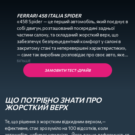
FERRARI 458 ITALIA SPIDER
«458 Spider — це перший автомобіль, який поєднує в
собі двигун, розташований посередині задньої
частини салону, та складаний жорсткий верх, що
забезпечує безпрецедентний комфорт у салоні в
закритому стані та неперевершені характеристики»,
— саме так виробник розповідає про своє авто, яке
представили світу у 2011 році.
БІЛЬШЕ
ЗАМОВИТИ ТЕСТ-ДРАЙВ
І це підтверджують чисельні користувачі по всьому
світу, які говорять про потужність, аеродинаміку та
відмінний дизайн автомобіля. Це заслужені відгуки чи
просто компліменти, ви можете перевірити, якщо
ЩО ПОТРІБНО ЗНАТИ ПРО
замовите тест-драйв суперкара.
ЖОРСТКИЙ ВЕРХ
А поки спеціалісти Adrenalin Drive розповідають про
те, чому жорсткий верх кабріолета став справжнім
Те, що рішення з жорстким відкидним верхом,—
відкриттям, як Ferrari 458 Spider може набрати
ефективне, стає зрозуміло на 100 відсотків, коли
швидкість 100 км/год за 3.4 секунди та як
автомобіль набирає швидкість. Його дах не деформується,