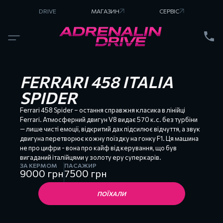
DRIVE
МАГАЗИН
СЕРВІС
НАШІ
АВТОМОБІЛІ
Lamborghini
Huracan
Lamborghini
Huracan
LP610-4
FERRARI 458 ITALIA
Ferrari
458
SPIDER
Spider
Ferrari
Ferrari 458 Spider – остання справжня класика в лінійці
488
GTB
Ferrari. Атмосферний двигун V8 видає 570 к.с. без турбіни
McLaren
— лише чисті емоції, відкритий дах підсилює відчуття, а звук
570S
двигуна перетворює кожну поїздку на гонку F1. Ця машина
Ford
не про цифри - вона про кайф від керування, що був
Mustang
вигаданий італійцями у золоту еру суперкарів.
67
ЗА КЕРМОМ
BMW
ПАСАЖИР
9000
грн
7500
грн
Z4
G29
ПОЇХАЛИ